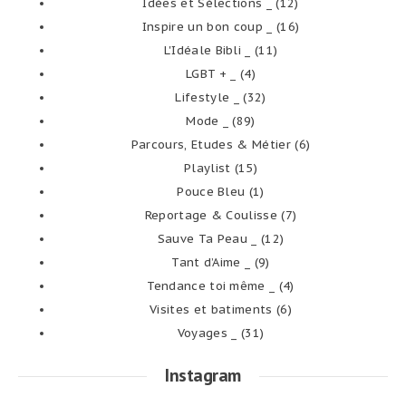
Idées et Sélections _
(12)
Inspire un bon coup _
(16)
L'Idéale Bibli _
(11)
LGBT + _
(4)
Lifestyle _
(32)
Mode _
(89)
Parcours, Etudes & Métier
(6)
Playlist
(15)
Pouce Bleu
(1)
Reportage & Coulisse
(7)
Sauve Ta Peau _
(12)
Tant d’Aime _
(9)
Tendance toi même _
(4)
Visites et batiments
(6)
Voyages _
(31)
Instagram