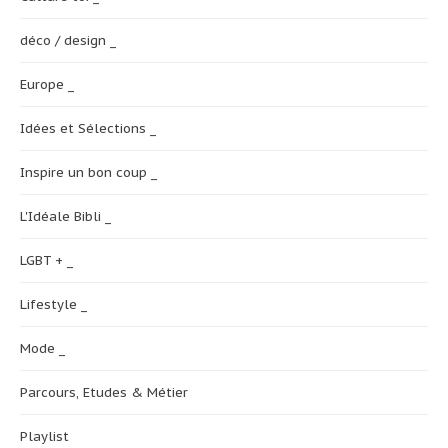
déco / design _
Europe _
Idées et Sélections _
Inspire un bon coup _
L'Idéale Bibli _
LGBT + _
Lifestyle _
Mode _
Parcours, Etudes & Métier
Playlist