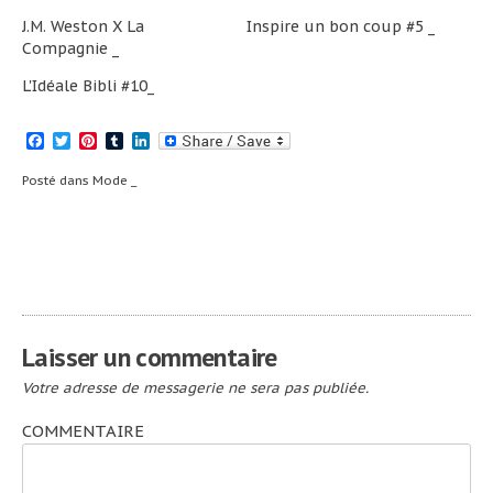
J.M. Weston X La
Inspire un bon coup #5 _
Compagnie _
L'Idéale Bibli #10_
Facebook
Twitter
Pinterest
Tumblr
LinkedIn
Posté dans
Mode _
Navigation
Milan #2 _
Milan #3 _
de
l’article
Laisser un commentaire
Votre adresse de messagerie ne sera pas publiée.
COMMENTAIRE