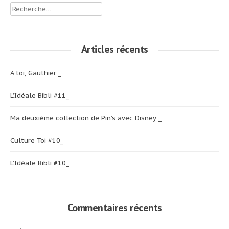
Rechercher :
Articles récents
A toi, Gauthier _
L’Idéale Bibli #11_
Ma deuxième collection de Pin’s avec Disney _
Culture Toi #10_
L’Idéale Bibli #10_
Commentaires récents