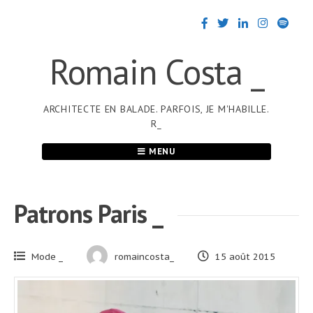
Passer
au
contenu
Romain Costa _
ARCHITECTE EN BALADE. PARFOIS, JE M'HABILLE.
R_
MENU
Patrons Paris _
Mode _
romaincosta_
15 août 2015