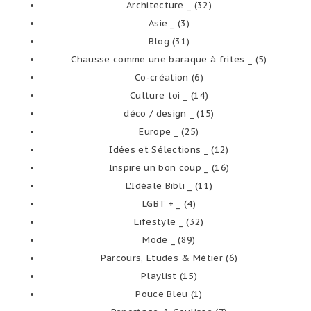
Architecture _
(32)
Asie _
(3)
Blog
(31)
Chausse comme une baraque à frites _
(5)
Co-création
(6)
Culture toi _
(14)
déco / design _
(15)
Europe _
(25)
Idées et Sélections _
(12)
Inspire un bon coup _
(16)
L'Idéale Bibli _
(11)
LGBT + _
(4)
Lifestyle _
(32)
Mode _
(89)
Parcours, Etudes & Métier
(6)
Playlist
(15)
Pouce Bleu
(1)