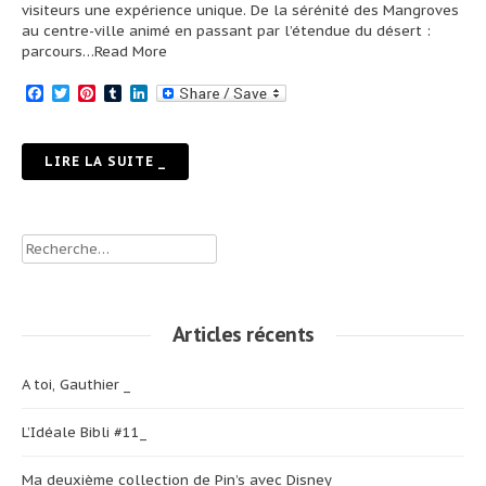
visiteurs une expérience unique. De la sérénité des Mangroves
au centre-ville animé en passant par l’étendue du désert :
parcours
…Read More
Facebook
Twitter
Pinterest
Tumblr
LinkedIn
LIRE LA SUITE _
Rechercher :
Articles récents
A toi, Gauthier _
L’Idéale Bibli #11_
Ma deuxième collection de Pin’s avec Disney _