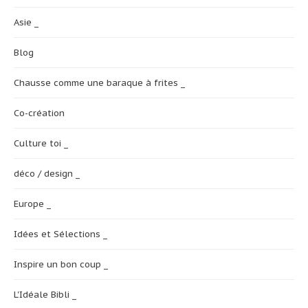
Asie _
Blog
Chausse comme une baraque à frites _
Co-création
Culture toi _
déco / design _
Europe _
Idées et Sélections _
Inspire un bon coup _
L'Idéale Bibli _