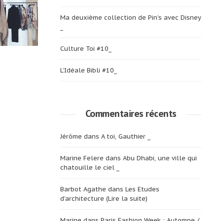
Ma deuxième collection de Pin’s avec Disney
_
Culture Toi #10_
L’Idéale Bibli #10_
Commentaires récents
Jérôme
dans
A toi, Gauthier _
Marine Felere
dans
Abu Dhabi, une ville qui
chatouille le ciel _
Barbot Agathe
dans
Les Etudes
d’architecture (Lire la suite)
Marine
dans
Paris Fashion Week : Automne /