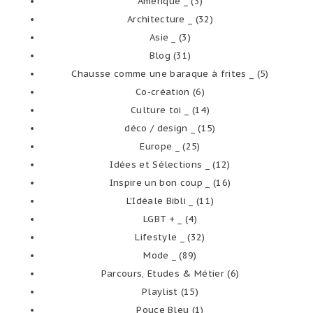
Amérique _
(3)
Architecture _
(32)
Asie _
(3)
Blog
(31)
Chausse comme une baraque à frites _
(5)
Co-création
(6)
Culture toi _
(14)
déco / design _
(15)
Europe _
(25)
Idées et Sélections _
(12)
Inspire un bon coup _
(16)
L'Idéale Bibli _
(11)
LGBT + _
(4)
Lifestyle _
(32)
Mode _
(89)
Parcours, Etudes & Métier
(6)
Playlist
(15)
Pouce Bleu
(1)