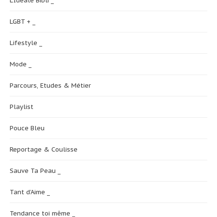
L'Idéale Bibli _
LGBT + _
Lifestyle _
Mode _
Parcours, Etudes & Métier
Playlist
Pouce Bleu
Reportage & Coulisse
Sauve Ta Peau _
Tant d’Aime _
Tendance toi même _