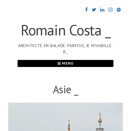
Passer
au
contenu
Romain Costa _
ARCHITECTE EN BALADE. PARFOIS, JE M'HABILLE.
R_
MENU
Asie _