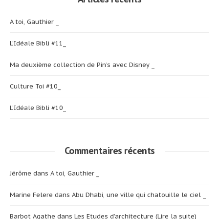
A toi, Gauthier _
L’Idéale Bibli #11_
Ma deuxième collection de Pin’s avec Disney _
Culture Toi #10_
L’Idéale Bibli #10_
Commentaires récents
Jérôme
dans
A toi, Gauthier _
Marine Felere
dans
Abu Dhabi, une ville qui chatouille le ciel _
Barbot Agathe
dans
Les Etudes d’architecture (Lire la suite)