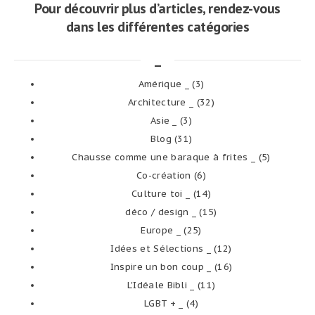
Pour découvrir plus d’articles, rendez-vous
dans les différentes catégories
_
Amérique _
(3)
Architecture _
(32)
Asie _
(3)
Blog
(31)
Chausse comme une baraque à frites _
(5)
Co-création
(6)
Culture toi _
(14)
déco / design _
(15)
Europe _
(25)
Idées et Sélections _
(12)
Inspire un bon coup _
(16)
L'Idéale Bibli _
(11)
LGBT + _
(4)