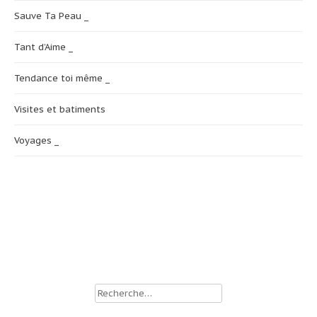
Sauve Ta Peau _
Tant d’Aime _
Tendance toi même _
Visites et batiments
Voyages _
Rechercher :