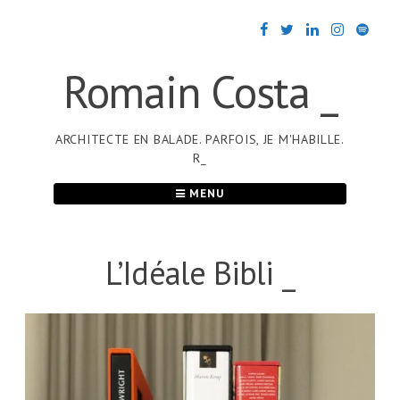
Passer
au
contenu
Romain Costa _
ARCHITECTE EN BALADE. PARFOIS, JE M'HABILLE.
R_
MENU
L’Idéale Bibli _