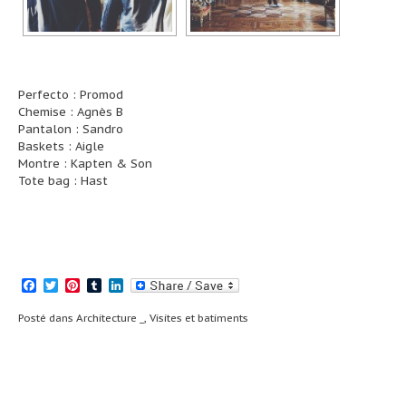
Perfecto : Promod
Chemise : Agnès B
Pantalon : Sandro
Baskets : Aigle
Montre : Kapten & Son
Tote bag : Hast
Facebook
Twitter
Pinterest
Tumblr
LinkedIn
Posté dans
Architecture _
,
Visites et batiments
Navigation
#Parkaddict _
Teasing _