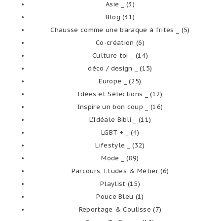
Asie _
(3)
Blog
(31)
Chausse comme une baraque à frites _
(5)
Co-création
(6)
Culture toi _
(14)
déco / design _
(15)
Europe _
(25)
Idées et Sélections _
(12)
Inspire un bon coup _
(16)
L'Idéale Bibli _
(11)
LGBT + _
(4)
Lifestyle _
(32)
Mode _
(89)
Parcours, Etudes & Métier
(6)
Playlist
(15)
Pouce Bleu
(1)
Reportage & Coulisse
(7)