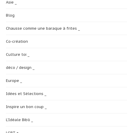
Asie _
Blog
Chausse comme une baraque à frites _
Co-création
Culture toi _
déco / design _
Europe _
Idées et Sélections _
Inspire un bon coup _
L'Idéale Bibli _
LGBT + _