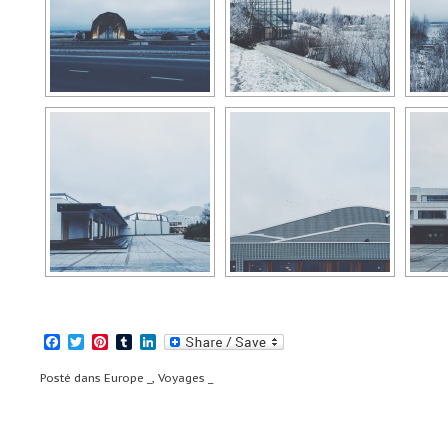
Facebook
Twitter
Pinterest
Tumblr
LinkedIn
Posté dans
Europe _
,
Voyages _
Navigation
Visit Rovaniemi _