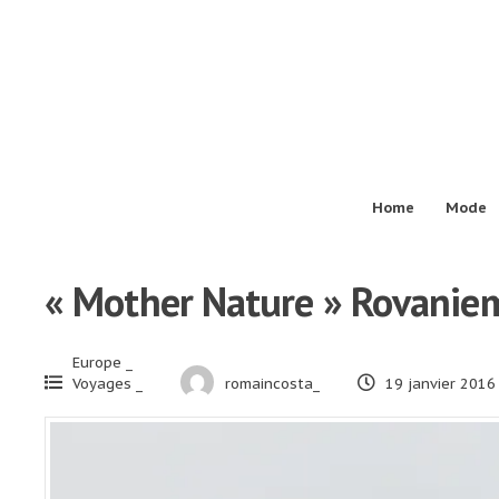
Passer
au
contenu
Home
Mode
« Mother Nature » Rovanie
Europe _
Voyages _
romaincosta_
19 janvier 2016