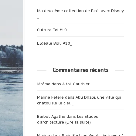
Ma deuxième collection de Pin’s avec Disney
_
Culture Toi #10_
L’Idéale Bibli #10_
Commentaires récents
Jérôme
dans
A toi, Gauthier _
Marine Felere
dans
Abu Dhabi, une ville qui
chatouille le ciel _
Barbot Agathe
dans
Les Etudes
d’architecture (Lire la suite)
Marine
dans
Paris Fashion Week : Automne /