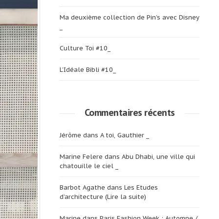
Ma deuxième collection de Pin’s avec Disney
_
Culture Toi #10_
L’Idéale Bibli #10_
Commentaires récents
Jérôme
dans
A toi, Gauthier _
Marine Felere
dans
Abu Dhabi, une ville qui
chatouille le ciel _
Barbot Agathe
dans
Les Etudes
d’architecture (Lire la suite)
Marine
dans
Paris Fashion Week : Automne /