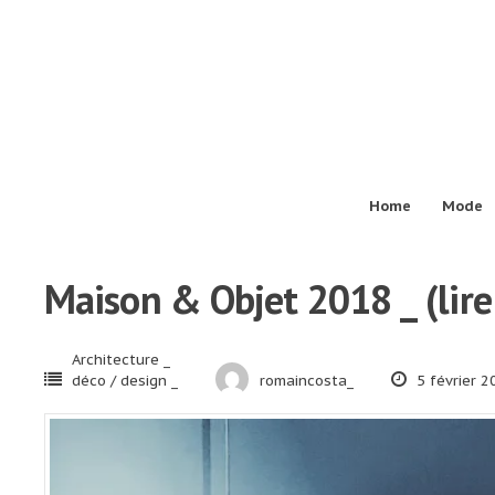
Passer
au
contenu
Home
Mode
Maison & Objet 2018 _ (lire 
Architecture _
déco / design _
romaincosta_
5 février 2