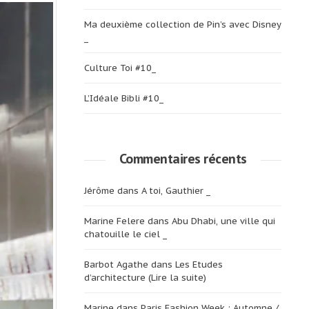
Ma deuxième collection de Pin’s avec Disney
_
Culture Toi #10_
L’Idéale Bibli #10_
Commentaires récents
Jérôme
dans
A toi, Gauthier _
Marine Felere
dans
Abu Dhabi, une ville qui
chatouille le ciel _
Barbot Agathe
dans
Les Etudes
d’architecture (Lire la suite)
Marine
dans
Paris Fashion Week : Automne /