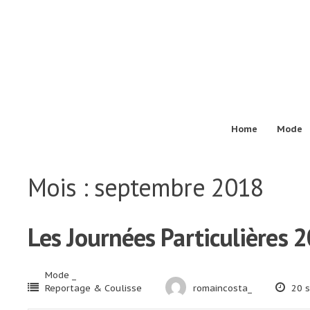
Passer
au
contenu
Home
Mode
Mois :
septembre 2018
Les Journées Particulières 
Mode _
Reportage & Coulisse
romaincosta_
20 s