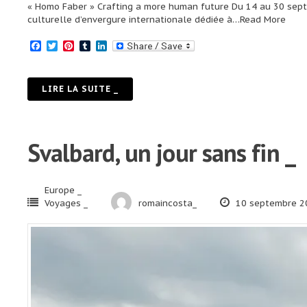
« Homo Faber » Crafting a more human future Du 14 au 30 septem
culturelle d’envergure internationale dédiée à
…Read More
Facebook
Twitter
Pinterest
Tumblr
LinkedIn
LIRE LA SUITE _
Svalbard, un jour sans fin _
Europe _
Voyages _
romaincosta_
10 septembre 2