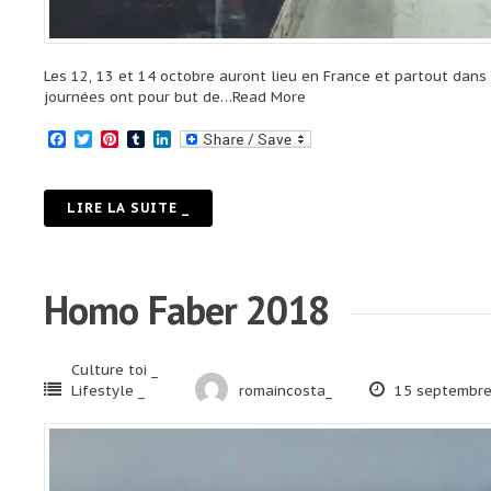
Les 12, 13 et 14 octobre auront lieu en France et partout dans
journées ont pour but de
…Read More
Facebook
Twitter
Pinterest
Tumblr
LinkedIn
LIRE LA SUITE _
Homo Faber 2018
Culture toi _
Lifestyle _
romaincosta_
15 septembre