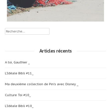
Rechercher :
Articles récents
A toi, Gauthier _
L’Idéale Bibli #11_
Ma deuxième collection de Pin’s avec Disney _
Culture Toi #10_
L’Idéale Bibli #10_