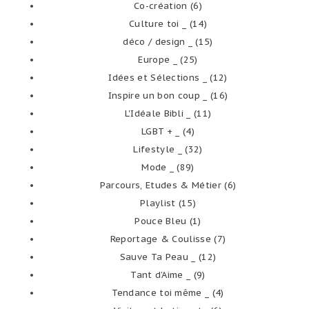
Co-création
(6)
Culture toi _
(14)
déco / design _
(15)
Europe _
(25)
Idées et Sélections _
(12)
Inspire un bon coup _
(16)
L'Idéale Bibli _
(11)
LGBT + _
(4)
Lifestyle _
(32)
Mode _
(89)
Parcours, Etudes & Métier
(6)
Playlist
(15)
Pouce Bleu
(1)
Reportage & Coulisse
(7)
Sauve Ta Peau _
(12)
Tant d’Aime _
(9)
Tendance toi même _
(4)