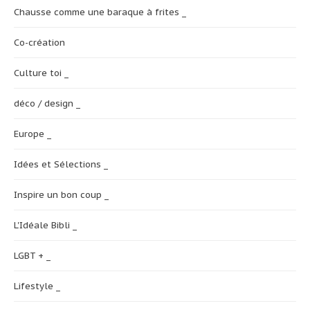
Chausse comme une baraque à frites _
Co-création
Culture toi _
déco / design _
Europe _
Idées et Sélections _
Inspire un bon coup _
L'Idéale Bibli _
LGBT + _
Lifestyle _