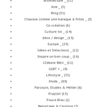
Architecture _
(32)
Asie _
(3)
Blog
(31)
Chausse comme une baraque à frites _
(5)
Co-création
(6)
Culture toi _
(14)
déco / design _
(15)
Europe _
(25)
Idées et Sélections _
(12)
Inspire un bon coup _
(16)
L'Idéale Bibli _
(11)
LGBT + _
(4)
Lifestyle _
(32)
Mode _
(89)
Parcours, Etudes & Métier
(6)
Playlist
(15)
Pouce Bleu
(1)
Reportage & Coulisse
(7)