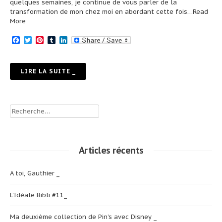
quelques semaines, je continue de vous parler de la
transformation de mon chez moi en abordant cette fois
…Read
More
Facebook
Twitter
Pinterest
Tumblr
LinkedIn
LIRE LA SUITE _
Rechercher :
Articles récents
A toi, Gauthier _
L’Idéale Bibli #11_
Ma deuxième collection de Pin’s avec Disney _