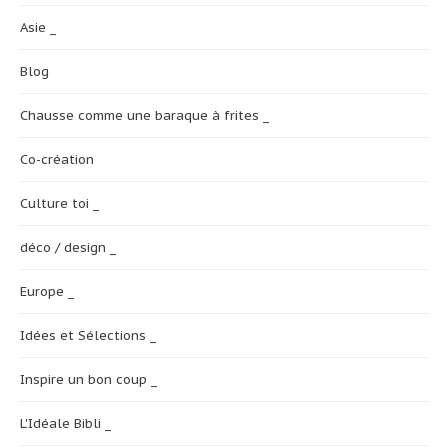
Asie _
Blog
Chausse comme une baraque à frites _
Co-création
Culture toi _
déco / design _
Europe _
Idées et Sélections _
Inspire un bon coup _
L'Idéale Bibli _