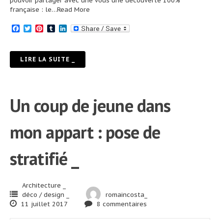
pouvoir partager avec une vous une découverte 100%
française : le
…Read More
Facebook
Twitter
Pinterest
Tumblr
LinkedIn
LIRE LA SUITE _
Un coup de jeune dans
mon appart : pose de
stratifié _
Architecture _
déco / design _
romaincosta_
11 juillet 2017
8 commentaires