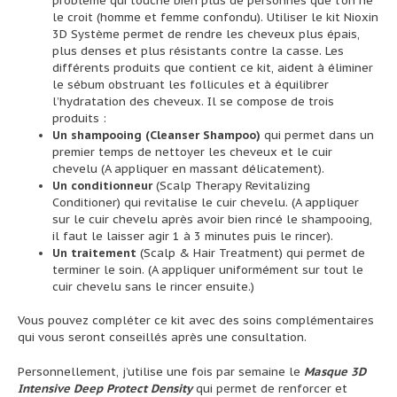
problème qui touche bien plus de personnes que l’on ne
le croit (homme et femme confondu). Utiliser le kit Nioxin
3D Système permet de rendre les cheveux plus épais,
plus denses et plus résistants contre la casse. Les
différents produits que contient ce kit, aident à éliminer
le sébum obstruant les follicules et à équilibrer
l’hydratation des cheveux. Il se compose de trois
produits :
Un shampooing (Cleanser Shampoo)
qui permet dans un
premier temps de nettoyer les cheveux et le cuir
chevelu (A appliquer en massant délicatement).
Un conditionneur
(Scalp Therapy Revitalizing
Conditioner) qui revitalise le cuir chevelu. (A appliquer
sur le cuir chevelu après avoir bien rincé le shampooing,
il faut le laisser agir 1 à 3 minutes puis le rincer).
Un traitement
(Scalp & Hair Treatment) qui permet de
terminer le soin. (A appliquer uniformément sur tout le
cuir chevelu sans le rincer ensuite.)
Vous pouvez compléter ce kit avec des soins complémentaires
qui vous seront conseillés après une consultation.
Personnellement, j’utilise une fois par semaine le
Masque 3D
Intensive Deep Protect Density
qui permet de renforcer et