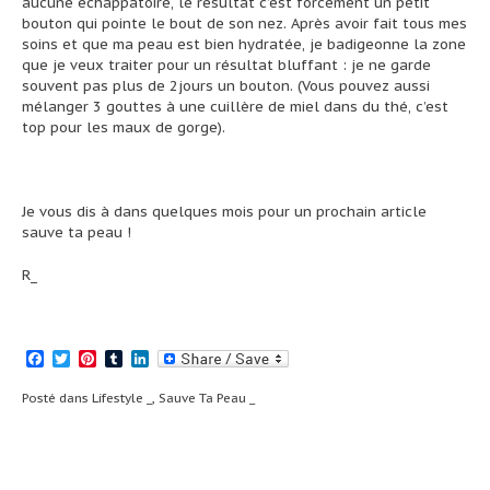
aucune échappatoire, le résultat c’est forcément un petit
bouton qui pointe le bout de son nez. Après avoir fait tous mes
soins et que ma peau est bien hydratée, je badigeonne la zone
que je veux traiter pour un résultat bluffant : je ne garde
souvent pas plus de 2jours un bouton. (Vous pouvez aussi
mélanger 3 gouttes à une cuillère de miel dans du thé, c’est
top pour les maux de gorge).
Je vous dis à dans quelques mois pour un prochain article
sauve ta peau !
R_
Facebook
Twitter
Pinterest
Tumblr
LinkedIn
Posté dans
Lifestyle _
,
Sauve Ta Peau _
Navigation
Maison & Objet
Abu Dhabi, une