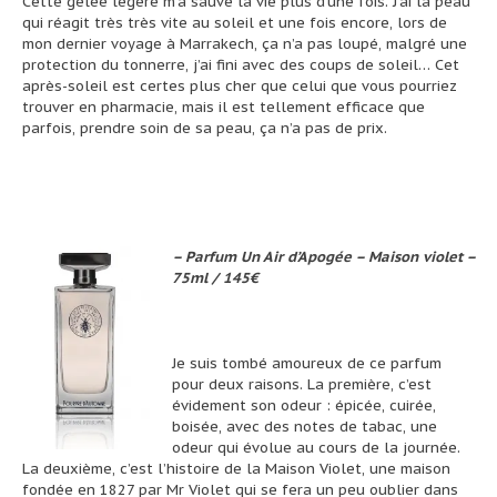
Cette gelée légère m’a sauvé la vie plus d’une fois. J’ai la peau
qui réagit très très vite au soleil et une fois encore, lors de
mon dernier voyage à Marrakech, ça n’a pas loupé, malgré une
protection du tonnerre, j’ai fini avec des coups de soleil… Cet
après-soleil est certes plus cher que celui que vous pourriez
trouver en pharmacie, mais il est tellement efficace que
parfois, prendre soin de sa peau, ça n’a pas de prix.
– Parfum Un Air d’Apogée – Maison violet –
75ml / 145€
Je suis tombé amoureux de ce parfum
pour deux raisons. La première, c’est
évidement son odeur : épicée, cuirée,
boisée, avec des notes de tabac, une
odeur qui évolue au cours de la journée.
La deuxième, c’est l’histoire de la Maison Violet, une maison
fondée en 1827 par Mr Violet qui se fera un peu oublier dans