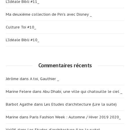
L’Idéale Bibli #11_
Ma deuxième collection de Pin’s avec Disney _
Culture Toi #10_
L’Idéale Bibli #10_
Commentaires récents
Jérôme
dans
A toi, Gauthier _
Marine Felere
dans
Abu Dhabi, une ville qui chatouille le ciel _
Barbot Agathe
dans
Les Etudes d’architecture (Lire la suite)
Marine
dans
Paris Fashion Week : Automne / Hiver 2019 2020_
Val06
dans
Les Etudes d’architecture (Lire la suite)