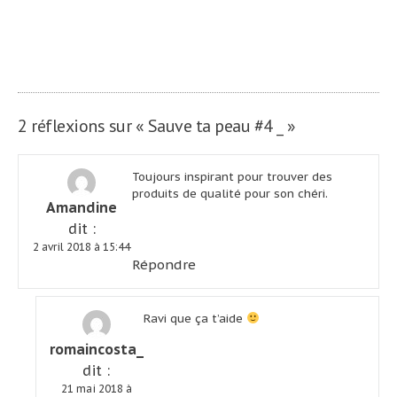
2018 _ (lire la
ville qui
de
suite)
chatouille le
ciel _
l’article
2 réflexions sur «
Sauve ta peau #4 _
»
Toujours inspirant pour trouver des
produits de qualité pour son chéri.
Amandine
dit :
2 avril 2018 à 15:44
Répondre
Ravi que ça t’aide
romaincosta_
dit :
21 mai 2018 à