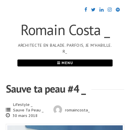
Passer
au
contenu
Romain Costa _
ARCHITECTE EN BALADE. PARFOIS, JE M'HABILLE.
R_
MENU
Sauve ta peau #4 _
Lifestyle _
Sauve Ta Peau _
romaincosta_
30 mars 2018