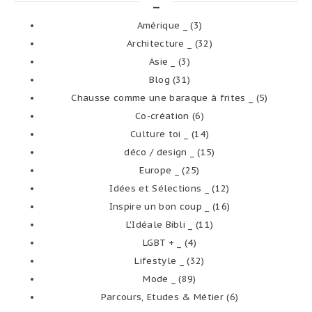
_
Amérique _
(3)
Architecture _
(32)
Asie _
(3)
Blog
(31)
Chausse comme une baraque à frites _
(5)
Co-création
(6)
Culture toi _
(14)
déco / design _
(15)
Europe _
(25)
Idées et Sélections _
(12)
Inspire un bon coup _
(16)
L'Idéale Bibli _
(11)
LGBT + _
(4)
Lifestyle _
(32)
Mode _
(89)
Parcours, Etudes & Métier
(6)