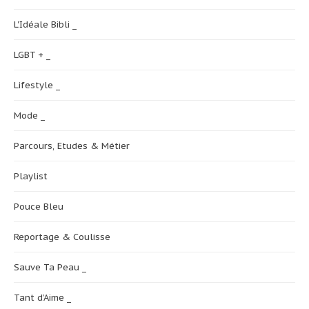
L'Idéale Bibli _
LGBT + _
Lifestyle _
Mode _
Parcours, Etudes & Métier
Playlist
Pouce Bleu
Reportage & Coulisse
Sauve Ta Peau _
Tant d’Aime _