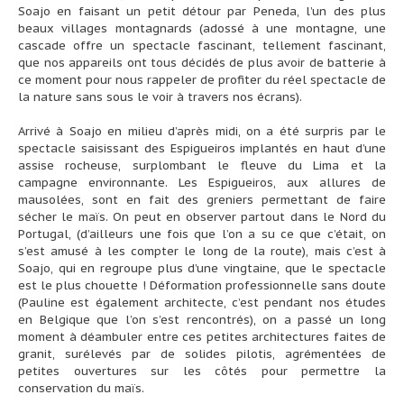
Soajo en faisant un petit détour par Peneda, l’un des plus
beaux villages montagnards (adossé à une montagne, une
cascade offre un spectacle fascinant, tellement fascinant,
que nos appareils ont tous décidés de plus avoir de batterie à
ce moment pour nous rappeler de profiter du réel spectacle de
la nature sans sous le voir à travers nos écrans).
Arrivé à Soajo en milieu d’après midi, on a été surpris par le
spectacle saisissant des Espigueiros implantés en haut d’une
assise rocheuse, surplombant le fleuve du Lima et la
campagne environnante. Les Espigueiros, aux allures de
mausolées, sont en fait des greniers permettant de faire
sécher le maïs. On peut en observer partout dans le Nord du
Portugal, (d’ailleurs une fois que l’on a su ce que c’était, on
s’est amusé à les compter le long de la route), mais c’est à
Soajo, qui en regroupe plus d’une vingtaine, que le spectacle
est le plus chouette ! Déformation professionnelle sans doute
(Pauline est également architecte, c’est pendant nos études
en Belgique que l’on s’est rencontrés), on a passé un long
moment à déambuler entre ces petites architectures faites de
granit, surélevés par de solides pilotis, agrémentées de
petites ouvertures sur les côtés pour permettre la
conservation du maïs.