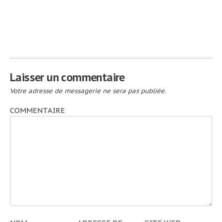
Navigation
Vuarnet _ (lire la
Visit Geneva _
suite)
(lire la suite)
de
l’article
Laisser un commentaire
Votre adresse de messagerie ne sera pas publiée.
COMMENTAIRE