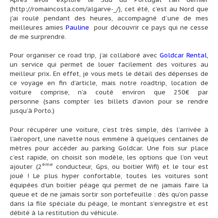
(
http://romaincosta.com/algarve-_/
), cet été, c’est au Nord que
j’ai roulé pendant des heures, accompagné d´une de mes
meilleures amies
Pauline
pour découvrir ce pays qui ne cesse
de me surprendre.
Pour organiser ce road trip, j’ai collaboré avec
Goldcar Rental
,
un service qui permet de louer facilement des voitures au
meilleur prix. En effet, je vous mets le détail des dépenses de
ce voyage en fin d’article, mais notre roadtrip, location de
voiture comprise, n’a couté environ que 250€ par
personne (sans compter les billets d’avion pour se rendre
jusqu’à Porto.)
Pour récupérer une voiture, c’est très simple, dès l’arrivée à
l’aéroport, une navette nous emmène à quelques centaines de
mètres pour accéder au parking Goldcar. Une fois sur place
c’est rapide, on choisit son modèle, les options que l’on veut
ème
ajouter (2
conducteur, Gps, ou boitier Wifi) et le tour est
joué ! Le plus hyper confortable, toutes les voitures sont
équipées d’un boitier péage qui permet de ne jamais faire la
queue et de ne jamais sortir son portefeuille : dès qu’on passe
dans la file spéciale du péage, le montant s’enregistre et est
débité à la restitution du véhicule.