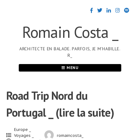
Passer
au
contenu
Romain Costa _
ARCHITECTE EN BALADE. PARFOIS, JE M'HABILLE.
R_
MENU
Road Trip Nord du
Portugal _ (lire la suite)
Europe _
Voyages _
romaincosta_