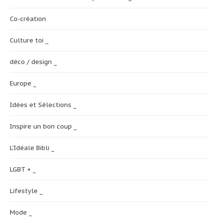
Co-création
Culture toi _
déco / design _
Europe _
Idées et Sélections _
Inspire un bon coup _
L'Idéale Bibli _
LGBT + _
Lifestyle _
Mode _