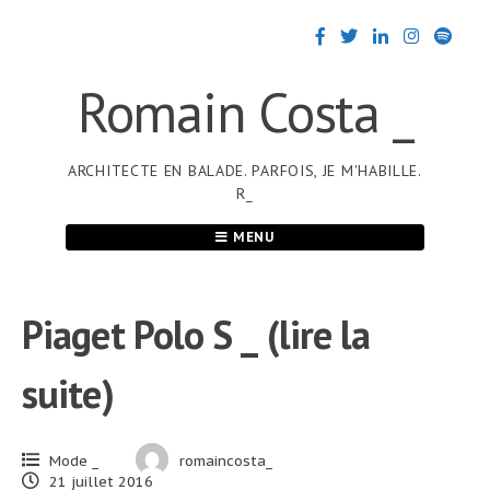
Passer
au
contenu
Romain Costa _
ARCHITECTE EN BALADE. PARFOIS, JE M'HABILLE.
R_
MENU
Piaget Polo S _ (lire la
suite)
Mode _
romaincosta_
21 juillet 2016