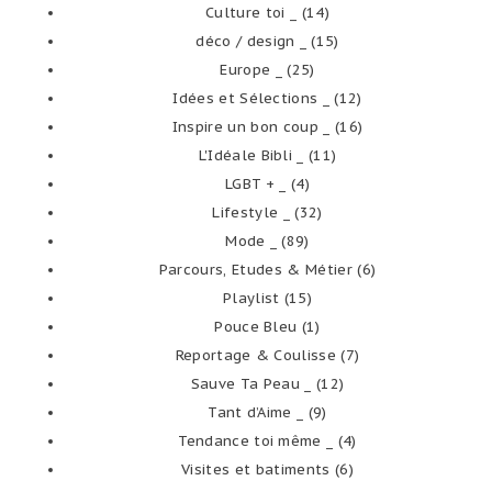
Culture toi _
(14)
déco / design _
(15)
Europe _
(25)
Idées et Sélections _
(12)
Inspire un bon coup _
(16)
L'Idéale Bibli _
(11)
LGBT + _
(4)
Lifestyle _
(32)
Mode _
(89)
Parcours, Etudes & Métier
(6)
Playlist
(15)
Pouce Bleu
(1)
Reportage & Coulisse
(7)
Sauve Ta Peau _
(12)
Tant d’Aime _
(9)
Tendance toi même _
(4)
Visites et batiments
(6)