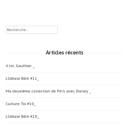
Schweppes _
suite)
de
(lire la suite)
l’article
Rechercher :
Articles récents
A toi, Gauthier _
L’Idéale Bibli #11_
Ma deuxième collection de Pin’s avec Disney _
Culture Toi #10_
L’Idéale Bibli #10_