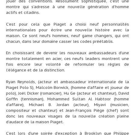
jouer des conventions. Résolument sophistiquée, c’est une
montre qui s’adresse à une nouvelle génération d’homme
actifs et citadins.
C’est pour cela que Piaget a choisi neuf personnalités
internationales pour écrire une nouvelle histoire avec la
maison. Ce sont neufs hommes, neuf game changers, qui ont
chacun, dans leur domaine casser les codes préétablis.
En choisissant de devenir les nouveaux ambassadeurs d’une
montre totalement en acier, ces neufs leaders montrent une
fois encore leur volonté de reformuler les règles de
l’élégance et de la distinction.
Ryan Reynolds, (acteur et ambassadeur internationale de la
Piaget Polo S), Malcolm Borwick, (homme d’affaire et joueur de
polo), Joël Dicker (romancier), Hu Ge (acteur et chanteur), David
Goffin (tennisman), Mohammed Sultan Al Habtoor (homme
d’affaire), Michael B. Jordan (acteur), Miyavi (musicien,
compositeur et chanteur) et Jean-François Piège (chef) sont
donc les nouveaux visages de la nouvelle création pleine
d’audace de la maison Piaget.
C’est lors d’une soirée d’exception à Brooklyn que Philippe