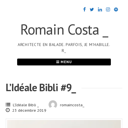
Passer
au
contenu
Romain Costa _
ARCHITECTE EN BALADE. PARFOIS, JE M'HABILLE.
R_
MENU
L’Idéale Bibli #9_
L'Idéale Bibli _
romaincosta_
23 décembre 2019