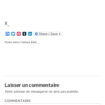
R_
Facebook
Twitter
Pinterest
Tumblr
LinkedIn
Posté dans
L'Idéale Bibli _
Navigation
L’Idéale Bibli
IZI by EDF _
#8_
de
l’article
Laisser un commentaire
Votre adresse de messagerie ne sera pas publiée.
COMMENTAIRE