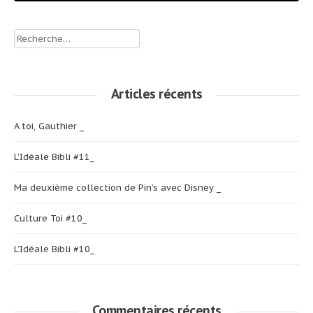
Rechercher :
Articles récents
A toi, Gauthier _
L’Idéale Bibli #11_
Ma deuxième collection de Pin’s avec Disney _
Culture Toi #10_
L’Idéale Bibli #10_
Commentaires récents