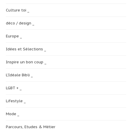
Culture toi _
déco / design _
Europe _
Idées et Sélections _
Inspire un bon coup _
L'Idéale Bibli _
LGBT + _
Lifestyle _
Mode _
Parcours, Etudes & Métier