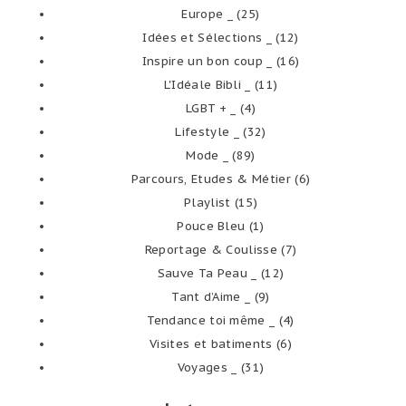
Europe _
(25)
Idées et Sélections _
(12)
Inspire un bon coup _
(16)
L'Idéale Bibli _
(11)
LGBT + _
(4)
Lifestyle _
(32)
Mode _
(89)
Parcours, Etudes & Métier
(6)
Playlist
(15)
Pouce Bleu
(1)
Reportage & Coulisse
(7)
Sauve Ta Peau _
(12)
Tant d’Aime _
(9)
Tendance toi même _
(4)
Visites et batiments
(6)
Voyages _
(31)