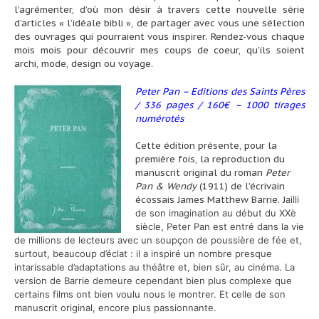
l’agrémenter, d’où mon désir à travers cette nouvelle série
d’articles « l’idéale bibli », de partager avec vous une sélection
des ouvrages qui pourraient vous inspirer. Rendez-vous chaque
mois mois pour découvrir mes coups de coeur, qu’ils soient
archi, mode, design ou voyage.
Peter Pan – Editions des Saints Pères
/ 336 pages / 160€ – 1000 tirages
numérotés
Cette édition présente, pour la
première fois, la reproduction du
manuscrit original du roman
Peter
Pan & Wendy
(1911) de l’écrivain
écossais James Matthew Barrie. J
ailli
de son imagination au début du XXè
siècle, Peter Pan est entré dans la vie
de millions de lecteurs avec un soupçon de poussière de fée et,
surtout, beaucoup d’éclat : il a inspiré un nombre presque
intarissable d’adaptations au théâtre et, bien sûr, au cinéma. La
version de Barrie demeure cependant bien plus complexe que
certains films ont bien voulu nous le montrer. Et celle de son
manuscrit original, encore plus passionnante.