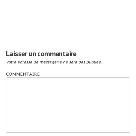
Navigation
L’Idéale Bibli
Sauve Ta Peau
#9_
#Rituals 2_
de
l’article
Laisser un commentaire
Votre adresse de messagerie ne sera pas publiée.
COMMENTAIRE