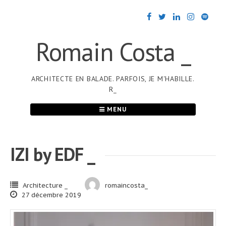
Passer
au
contenu
Romain Costa _
ARCHITECTE EN BALADE. PARFOIS, JE M'HABILLE.
R_
MENU
IZI by EDF _
Architecture _
romaincosta_
27 décembre 2019