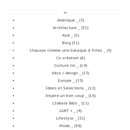
_
Amérique _
(3)
Architecture _
(32)
Asie _
(3)
Blog
(31)
Chausse comme une baraque à frites _
(5)
Co-création
(6)
Culture toi _
(14)
déco / design _
(15)
Europe _
(25)
Idées et Sélections _
(12)
Inspire un bon coup _
(16)
L'Idéale Bibli _
(11)
LGBT + _
(4)
Lifestyle _
(32)
Mode _
(89)