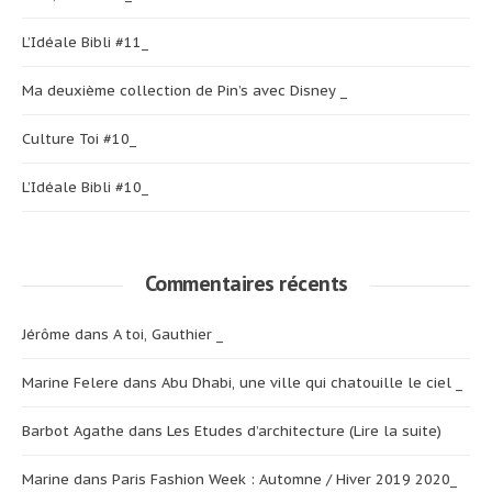
L’Idéale Bibli #11_
Ma deuxième collection de Pin’s avec Disney _
Culture Toi #10_
L’Idéale Bibli #10_
Commentaires récents
Jérôme
dans
A toi, Gauthier _
Marine Felere
dans
Abu Dhabi, une ville qui chatouille le ciel _
Barbot Agathe
dans
Les Etudes d’architecture (Lire la suite)
Marine
dans
Paris Fashion Week : Automne / Hiver 2019 2020_