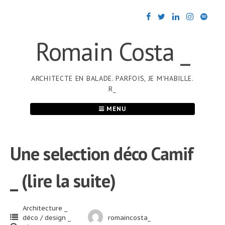
Passer
au
contenu
Romain Costa _
ARCHITECTE EN BALADE. PARFOIS, JE M'HABILLE.
R_
MENU
Une selection déco Camif
_ (lire la suite)
Architecture _
déco / design _
romaincosta_