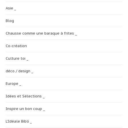
Asie _
Blog
Chausse comme une baraque à frites _
Co-création
Culture toi _
déco / design _
Europe _
Idées et Sélections _
Inspire un bon coup _
L'Idéale Bibli _