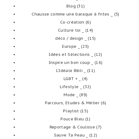
Blog
(31)
Chausse comme une baraque à frites _
(5)
Co-création
(6)
Culture toi _
(14)
déco / design _
(15)
Europe _
(25)
Idées et Sélections _
(12)
Inspire un bon coup _
(16)
L'Idéale Bibli _
(11)
LGBT + _
(4)
Lifestyle _
(32)
Mode _
(89)
Parcours, Etudes & Métier
(6)
Playlist
(15)
Pouce Bleu
(1)
Reportage & Coulisse
(7)
Sauve Ta Peau _
(12)