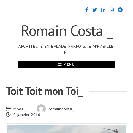
Passer
au
contenu
Romain Costa _
ARCHITECTE EN BALADE. PARFOIS, JE M'HABILLE.
R_
MENU
Toit Toit mon Toi_
Mode _
romaincosta_
9 janvier 2016