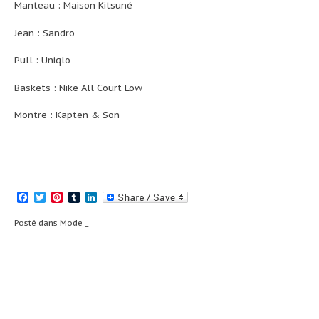
Manteau : Maison Kitsuné
Jean : Sandro
Pull : Uniqlo
Baskets : Nike All Court Low
Montre : Kapten & Son
Facebook
Twitter
Pinterest
Tumblr
LinkedIn
Posté dans
Mode _
Navigation
Playlist #3
Visit Rovaniemi
_
de