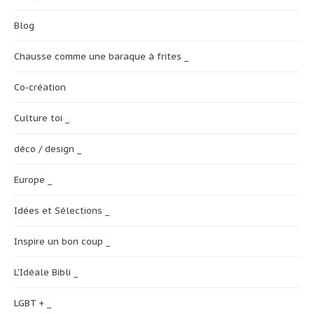
Blog
Chausse comme une baraque à frites _
Co-création
Culture toi _
déco / design _
Europe _
Idées et Sélections _
Inspire un bon coup _
L'Idéale Bibli _
LGBT + _