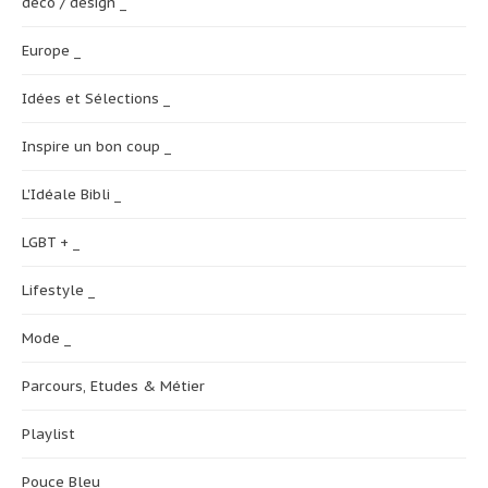
déco / design _
Europe _
Idées et Sélections _
Inspire un bon coup _
L'Idéale Bibli _
LGBT + _
Lifestyle _
Mode _
Parcours, Etudes & Métier
Playlist
Pouce Bleu