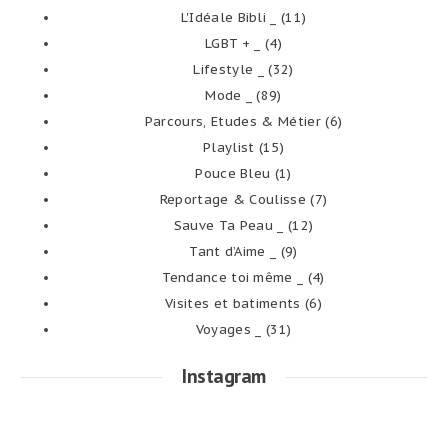
L'Idéale Bibli _
(11)
LGBT + _
(4)
Lifestyle _
(32)
Mode _
(89)
Parcours, Etudes & Métier
(6)
Playlist
(15)
Pouce Bleu
(1)
Reportage & Coulisse
(7)
Sauve Ta Peau _
(12)
Tant d’Aime _
(9)
Tendance toi même _
(4)
Visites et batiments
(6)
Voyages _
(31)
Instagram