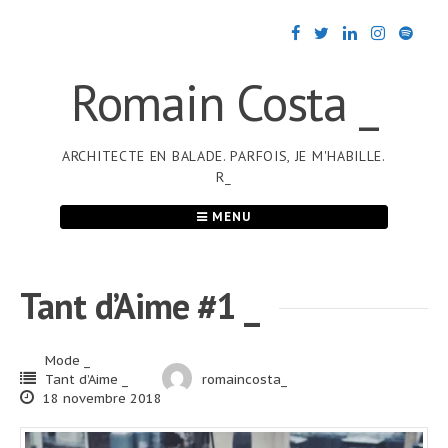
Passer
au
contenu
Romain Costa _
ARCHITECTE EN BALADE. PARFOIS, JE M'HABILLE.
R_
MENU
Tant d’Aime #1 _
Mode _
Tant d’Aime _
romaincosta_
18 novembre 2018