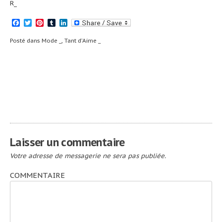
R_
Facebook
Twitter
Pinterest
Tumblr
LinkedIn
Posté dans
Mode _
,
Tant d’Aime _
Navigation
James Dîne _
Une collection
de Pin’s avec
de
Disney _
l’article
Laisser un commentaire
Votre adresse de messagerie ne sera pas publiée.
COMMENTAIRE