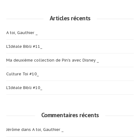
Articles récents
A toi, Gauthier _
L’Idéale Bibli #11_
Ma deuxième collection de Pin’s avec Disney _
Culture Toi #10_
L’Idéale Bibli #10_
Commentaires récents
Jérôme
dans
A toi, Gauthier _