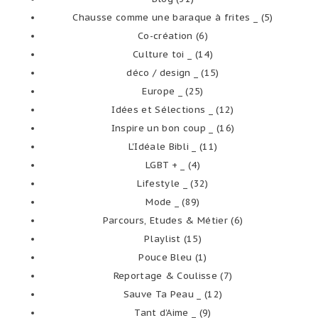
Chausse comme une baraque à frites _
(5)
Co-création
(6)
Culture toi _
(14)
déco / design _
(15)
Europe _
(25)
Idées et Sélections _
(12)
Inspire un bon coup _
(16)
L'Idéale Bibli _
(11)
LGBT + _
(4)
Lifestyle _
(32)
Mode _
(89)
Parcours, Etudes & Métier
(6)
Playlist
(15)
Pouce Bleu
(1)
Reportage & Coulisse
(7)
Sauve Ta Peau _
(12)
Tant d’Aime _
(9)