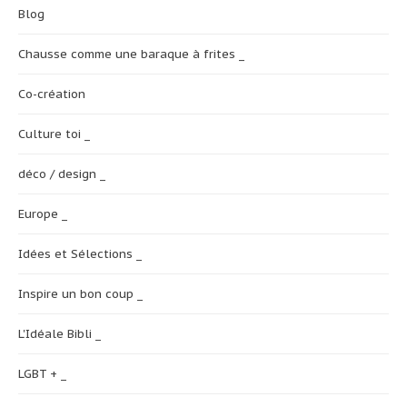
Blog
Chausse comme une baraque à frites _
Co-création
Culture toi _
déco / design _
Europe _
Idées et Sélections _
Inspire un bon coup _
L'Idéale Bibli _
LGBT + _