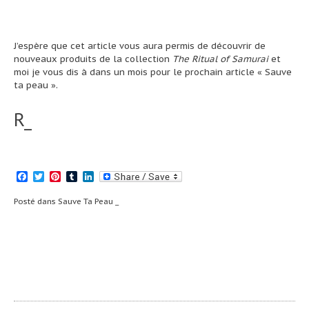
J’espère que cet article vous aura permis de découvrir de
nouveaux produits de la collection
The Ritual of Samurai
et
moi je vous dis à dans un mois pour le prochain article « Sauve
ta peau ».
R_
Facebook
Twitter
Pinterest
Tumblr
LinkedIn
Posté dans
Sauve Ta Peau _
Navigation
Drio, Macao &
Septem
Co. _
Collective _
de
l’article