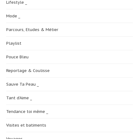
Lifestyle _
Mode _
Parcours, Etudes & Métier
Playlist
Pouce Bleu
Reportage & Coulisse
Sauve Ta Peau _
Tant d’Aime _
Tendance toi même _
Visites et batiments
Voyages _