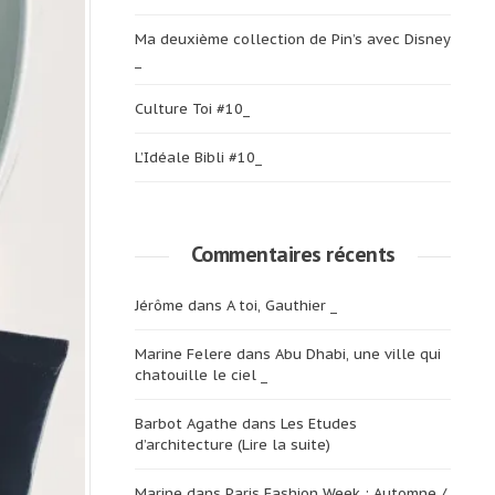
Ma deuxième collection de Pin’s avec Disney
_
Culture Toi #10_
L’Idéale Bibli #10_
Commentaires récents
Jérôme
dans
A toi, Gauthier _
Marine Felere
dans
Abu Dhabi, une ville qui
chatouille le ciel _
Barbot Agathe
dans
Les Etudes
d’architecture (Lire la suite)
Marine
dans
Paris Fashion Week : Automne /