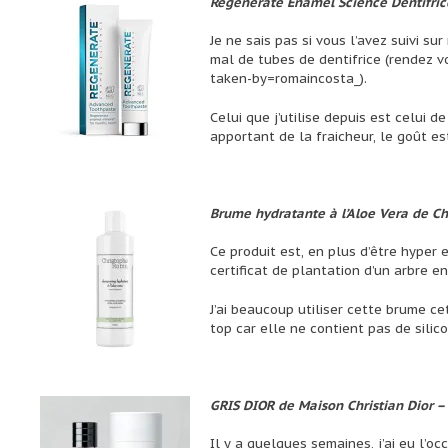
Regenerate Enamel Science Dentifric
Je ne sais pas si vous l’avez suivi su
mal de tubes de dentifrice (rendez 
taken-by=romaincosta_).
Celui que j’utilise depuis est celui 
apportant de la fraicheur, le goût e
Brume hydratante à l’Aloe Vera de Ch
Ce produit est, en plus d’être hyper 
certificat de plantation d’un arbre e
J’ai beaucoup utiliser cette brume ce
top car elle ne contient pas de silico
GRIS DIOR de Maison Christian Dior 
Il y a quelques semaines, j’ai eu l’oc