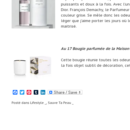
puissants et doux à la fois. Avec l’un
Dior. François Demachy, le Parfumeur
couleur grise. Se mêle donc les odeu
léger que j’aime porter les jours où l
maitrisé.
Au 17
Bougie parfumée de la Maison F
Cette bougie réunie toutes les odeur
la fois objet subtil de décoration, c
Facebook
Twitter
Pinterest
Tumblr
LinkedIn
Posté dans
Lifestyle _
,
Sauve Ta Peau _
Navigation
Edelis : Rencontre avec un promoteu
immobilier _