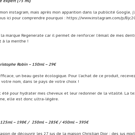
e expert (75 ml)
r mon instagram, mais après mon apparition dans la publicité Google, j’
vous ici pour comprendre pourquoi : https://www.instagram.com/p/Bjc2
de la marque Regenerate car il permet de renforcer l’émail de mes dent
st à la menthe !
ristophe Robin – 150ml – 29€
efficace, un beau geste écologique. Pour l’achat de ce produit, receve
n votre nom, dans le pays de votre choix !
t été pour hydrater mes cheveux et leur redonner de la vitalité. La te
ne, elle est donc ultra-légère.
– 125ml – 198€ /
250ml – 285€ / 450ml – 395€
casion de découvrir les 27 jus de la maison Christian Dior : des jus mixt