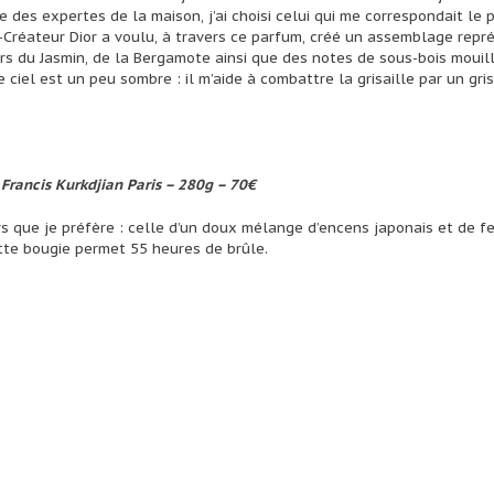
e des expertes de la maison, j’ai choisi celui qui me correspondait le p
-Créateur Dior a voulu, à travers ce parfum, créé un assemblage repr
rs du Jasmin, de la Bergamote ainsi que des notes de sous-bois mouill
e ciel est un peu sombre : il m’aide à combattre la grisaille par un gri
rancis Kurkdjian Paris – 280g – 70€
s que je préfère : celle d’un doux mélange d’encens japonais et de fe
ette bougie permet 55 heures de brûle.
r
L’idéale Bibli #1 _