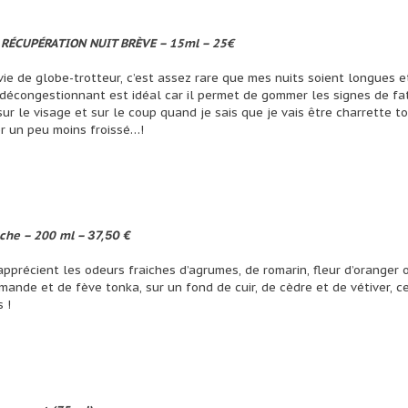
 RÉCUPÉRATION NUIT BRÈVE – 15ml – 25€
ie de globe-trotteur, c’est assez rare que mes nuits soient longues et
 décongestionnant est idéal car il permet de gommer les signes de fat
sur le visage et sur le coup quand je sais que je vais être charrette t
r un peu moins froissé…!
uche – 200 ml –
37,50 €
pprécient les odeurs fraiches d’agrumes, de romarin, fleur d’oranger 
ande et de fève tonka, sur un fond de cuir, de cèdre et de vétiver, c
s !