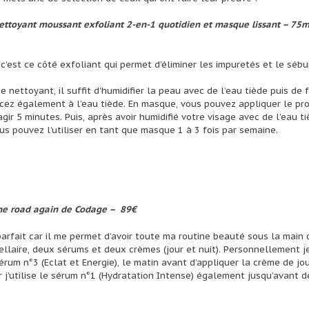
ettoyant moussant exfoliant 2-en-1 quotidien et masque lissant – 75m
 c’est ce côté exfoliant qui permet d’éliminer les impuretés et le séb
 nettoyant, il suffit d’humidifier la peau avec de l’eau tiède puis de 
ncez également à l’eau tiède. En masque, vous pouvez appliquer le pro
gir 5 minutes. Puis, après avoir humidifié votre visage avec de l’eau t
us pouvez l’utiliser en tant que masque 1 à 3 fois par semaine.
he road again de Codage – 89€
parfait car il me permet d’avoir toute ma routine beauté sous la main
ellaire, deux sérums et deux crèmes (jour et nuit). Personnellement je 
 sérum n°3 (Eclat et Energie), le matin avant d’appliquer la crème de jo
oir j’utilise le sérum n°1 (Hydratation Intense) également jusqu’avant 