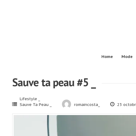
Passer
au
contenu
Home
Mode
Sauve ta peau #5 _
Lifestyle _
Sauve Ta Peau _
romaincosta_
23 octobr