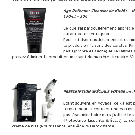
Age Defender Cleanser de Kiehl’s –
N
150ml – 30€
Ce que j’ai particulièrement apprécié
autant agresser la peau.
Pour l’utiliser quotidiennement comme
le produit en faisant des cercles. Ri
peau (propre et sèche) et le laissez a
pouvez éliminer le produit en massant de manière circulaire. Vo
PRESCRIPTION SPÉCIALE VOYAGE on t
Etant souvent en voyage, ce kit est 
format idéal. Il contient une eau mic
pas l’eau micellaire mais j’utilise le
(Protectrice, Lissante & Éclat). Le s
crème de nuit (Nourrissante, Anti-Âge & Détoxifiante).