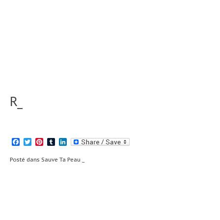
R_
Facebook
Twitter
Pinterest
Tumblr
LinkedIn
Posté dans
Sauve Ta Peau _
Navigation
Tant d’Aime #4 _
Inspire un bon
coup #7 _
de