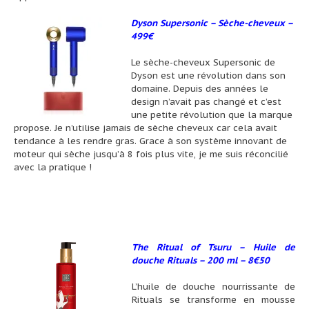
Dyson Supersonic – Sèche-cheveux –
499€
Le sèche-cheveux Supersonic de
Dyson est une révolution dans son
domaine. Depuis des années le
design n’avait pas changé et c’est
une petite révolution que la marque
propose. Je n’utilise jamais de sèche cheveux car cela avait
tendance à les rendre gras. Grace à son système innovant de
moteur qui sèche jusqu’à 8 fois plus vite, je me suis réconcilié
avec la pratique !
The Ritual of Tsuru – Huile de
douche Rituals – 200 ml – 8€50
L’huile de douche nourrissante de
Rituals se transforme en mousse