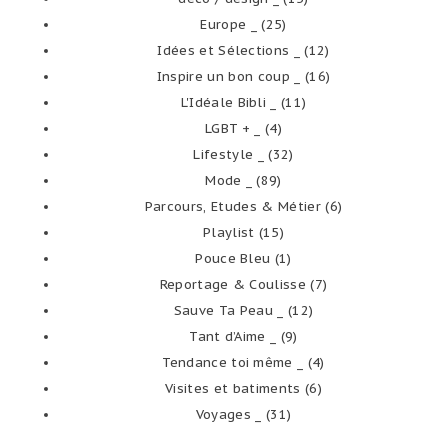
Europe _
(25)
Idées et Sélections _
(12)
Inspire un bon coup _
(16)
L'Idéale Bibli _
(11)
LGBT + _
(4)
Lifestyle _
(32)
Mode _
(89)
Parcours, Etudes & Métier
(6)
Playlist
(15)
Pouce Bleu
(1)
Reportage & Coulisse
(7)
Sauve Ta Peau _
(12)
Tant d’Aime _
(9)
Tendance toi même _
(4)
Visites et batiments
(6)
Voyages _
(31)