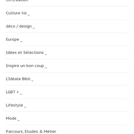
Culture toi _
déco / design _
Europe _
Idées et Sélections _
Inspire un bon coup _
L'Idéale Bibli _
LGBT + _
Lifestyle _
Mode _
Parcours, Etudes & Métier