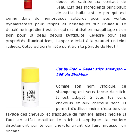
douce et satinée au contact de
l’eau. L’un des ingrédients principaux
de cette huile est le pin qui est
connu dans de nombreuses cultures pour ses vertus
dynamisantes pour l’esprit et bénéfiques sur l’humeur. Le
deuxième ingrédient est l’or qui est utilisé en maquillage et en
soin pour la peau depuis l’Antiquité. Célèbre pour ses
propriétés illuminatrices, il apporte éclat à la peau et un teint
radieux. Cette édition limitée sent bon la période de Noël !
Cut by Fred – Sweet stick shampoo –
20€ via Birchbox
Comme son nom l’indique, ce
shampoing est sous forme de stick.
Il est adapté à tous les cuirs
chevelus et aux cheveux secs. Il
permet d’utiliser moins d’eau lors de
lavage des cheveux et s’applique de manière assez inédite. Il
faut en effet mouiller le stick et appliquer la matière
directement sur le cuir chevelu avant de faire mousser en
rinçant