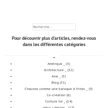
Rechercher :
Pour découvrir plus d’articles, rendez-vous
dans les différentes catégories
_
Amérique _
(3)
Architecture _
(32)
Asie _
(3)
Blog
(31)
Chausse comme une baraque à frites _
(5)
Co-création
(6)
Culture toi _
(14)
déco / design _
(15)