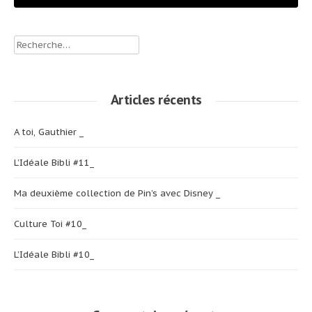
Rechercher :
Articles récents
A toi, Gauthier _
L’Idéale Bibli #11_
Ma deuxième collection de Pin’s avec Disney _
Culture Toi #10_
L’Idéale Bibli #10_