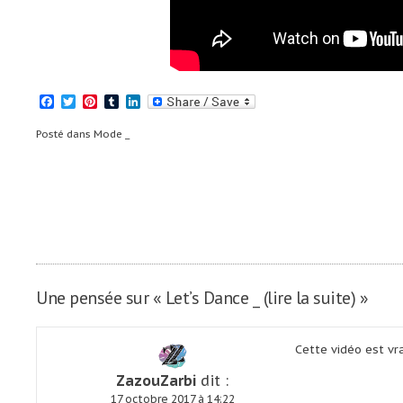
Facebook
Twitter
Pinterest
Tumblr
LinkedIn
Posté dans
Mode _
Navigation
Après la honte, le courage. Après la ho
la fierté _
de
l’article
Une pensée sur «
Let’s Dance _ (lire la suite)
»
Cette vidéo est vr
ZazouZarbi
dit :
17 octobre 2017 à 14:22