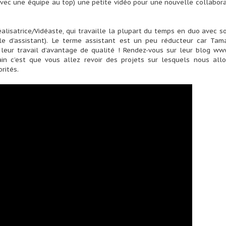
 (avec une équipe au top) une petite vidéo pour une nouvelle collabor
éalisatrice/Vidéaste, qui travaille la plupart du temps en duo avec 
le d’assistant). Le terme assistant est un peu réducteur car Tama
 leur travail d’avantage de qualité ! Rendez-vous sur leur blog
www
in c’est que vous allez revoir des projets sur lesquels nous allo
rités.