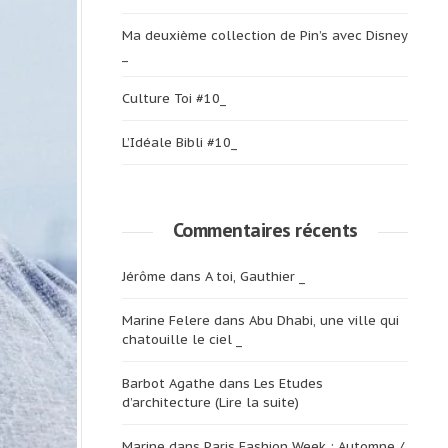
Ma deuxième collection de Pin’s avec Disney
_
Culture Toi #10_
L’Idéale Bibli #10_
Commentaires récents
Jérôme
dans
A toi, Gauthier _
Marine Felere
dans
Abu Dhabi, une ville qui
chatouille le ciel _
Barbot Agathe
dans
Les Etudes
d’architecture (Lire la suite)
Marine
dans
Paris Fashion Week : Automne /