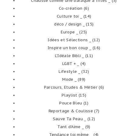
Chausse comme une baraque à frites _
(5)
Co-création
(6)
Culture toi _
(14)
déco / design _
(15)
Europe _
(25)
Idées et Sélections _
(12)
Inspire un bon coup _
(16)
L'Idéale Bibli _
(11)
LGBT + _
(4)
Lifestyle _
(32)
Mode _
(89)
Parcours, Etudes & Métier
(6)
Playlist
(15)
Pouce Bleu
(1)
Reportage & Coulisse
(7)
Sauve Ta Peau _
(12)
Tant d’Aime _
(9)
Tendance toi même _
(4)