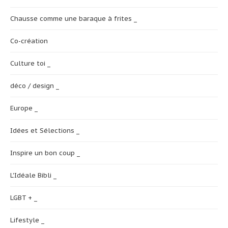
Chausse comme une baraque à frites _
Co-création
Culture toi _
déco / design _
Europe _
Idées et Sélections _
Inspire un bon coup _
L'Idéale Bibli _
LGBT + _
Lifestyle _