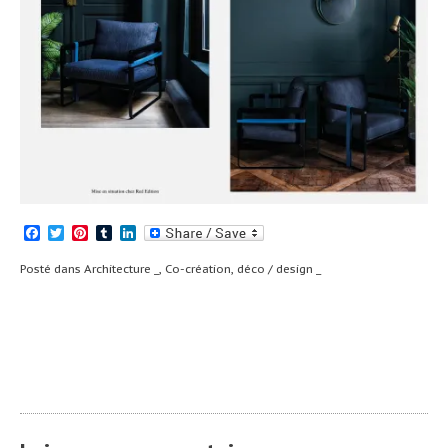
Facebook
Twitter
Pinterest
Tumblr
LinkedIn
Posté dans
Architecture _
,
Co-création
,
déco / design _
Navigation
Inspire un bon
Tant d’Aime #4 _
coup #6 _
de
l’article