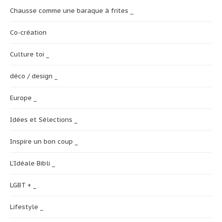
Chausse comme une baraque à frites _
Co-création
Culture toi _
déco / design _
Europe _
Idées et Sélections _
Inspire un bon coup _
L'Idéale Bibli _
LGBT + _
Lifestyle _