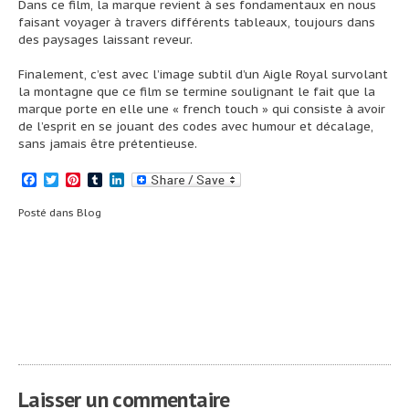
Dans ce film, la marque revient à ses fondamentaux en nous
faisant voyager à travers différents tableaux, toujours dans
des paysages laissant reveur.
Finalement, c’est avec l’image subtil d’un Aigle Royal survolant
la montagne que ce film se termine soulignant le fait que la
marque porte en elle une « french touch » qui consiste à avoir
de l’esprit en se jouant des codes avec humour et décalage,
sans jamais être prétentieuse.
Facebook
Twitter
Pinterest
Tumblr
LinkedIn
Posté dans
Blog
Navigation
Skagen 3# (lire
Fly With British
la suite)
Ariways _ (lire la
de
suite)
l’article
Laisser un commentaire