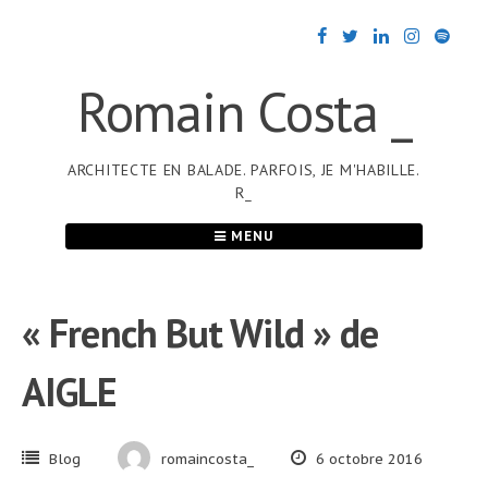
Passer
au
contenu
Romain Costa _
ARCHITECTE EN BALADE. PARFOIS, JE M'HABILLE.
R_
MENU
« French But Wild » de
AIGLE
Blog
romaincosta_
6 octobre 2016