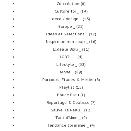
Co-création
(6)
Culture toi _
(14)
déco / design _
(15)
Europe _
(25)
Idées et Sélections _
(12)
Inspire un bon coup _
(16)
L'Idéale Bibli _
(11)
LGBT + _
(4)
Lifestyle _
(32)
Mode _
(89)
Parcours, Etudes & Métier
(6)
Playlist
(15)
Pouce Bleu
(1)
Reportage & Coulisse
(7)
Sauve Ta Peau _
(12)
Tant d’Aime _
(9)
Tendance toi même _
(4)