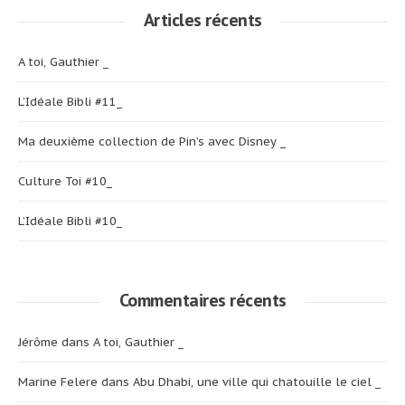
Articles récents
A toi, Gauthier _
L’Idéale Bibli #11_
Ma deuxième collection de Pin’s avec Disney _
Culture Toi #10_
L’Idéale Bibli #10_
Commentaires récents
Jérôme
dans
A toi, Gauthier _
Marine Felere
dans
Abu Dhabi, une ville qui chatouille le ciel _