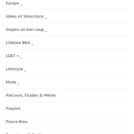
Europe _
Idées et Sélections _
Inspire un bon coup _
L'Idéale Bibli _
LGBT + _
Lifestyle _
Mode _
Parcours, Etudes & Métier
Playlist
Pouce Bleu