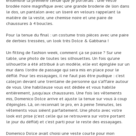
ensemble la première tenue que je porterais : une veste
brodée noire magnifique avec une grande broderie de lion dans
le dos, un pantalon avec un liseré en velours rappelant la
matière de la veste, une chemise noire et une paire de
chaussures à 4 boucles.
Pour la tenue du final : un costume trois pièces avec une paire
de derbies tressées, un look très Dolce & Gabbana !
Un fitting de fashion week, comment ça se passe ? Sur une
table, une photo de toutes les silhouettes. Un fois qu’une
silhouette a été attribué à un modèle, elle est épinglée sur un
mur dans l’ordre de passage qui sera mis en place pour le
défilé. Pour les essayages, il ne faut pas être pudique : c’est
caleçon devant une trentaine de personne qui s’affaire autour
de vous. Une habilleuse vous est dédiée et vous habille
entièrement, jusqu’aux chaussures. Une fois les vêtements
mis, Domenico Dolce arrive et ajuste la tenue sur vous à coup
d’épingles. Là, on reconnait le pro, en à peine 3minutes, les
vêtements vous siéent parfaitement. Une photo avec votre
look est prise (c’est celle qui se retrouvera sur votre portant
le jour du défilé) et c’est parti pour le reste des essayages.
Domenico Dolce avait choisi une veste courte pour mon