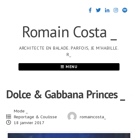
Passer
au
contenu
Romain Costa _
ARCHITECTE EN BALADE. PARFOIS, JE M'HABILLE.
R_
MENU
Dolce & Gabbana Princes _
Mode _
Reportage & Coulisse
romaincosta_
18 janvier 2017