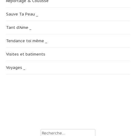
Reportage & Coulisse
Sauve Ta Peau _
Tant d’Aime _
Tendance toi même _
Visites et batiments
Voyages _
Rechercher :