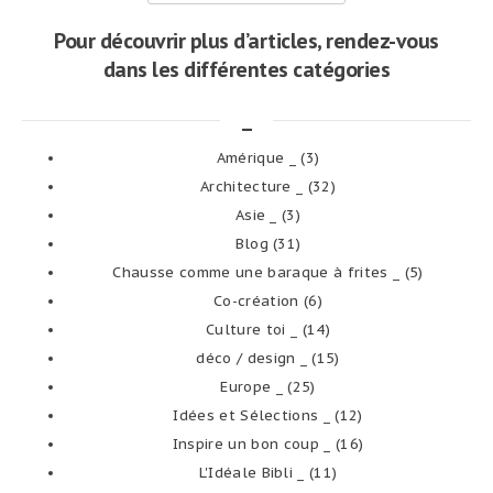
Pour découvrir plus d’articles, rendez-vous
dans les différentes catégories
_
Amérique _
(3)
Architecture _
(32)
Asie _
(3)
Blog
(31)
Chausse comme une baraque à frites _
(5)
Co-création
(6)
Culture toi _
(14)
déco / design _
(15)
Europe _
(25)
Idées et Sélections _
(12)
Inspire un bon coup _
(16)
L'Idéale Bibli _
(11)