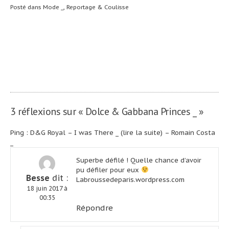
Posté dans
Mode _
,
Reportage & Coulisse
Navigation
Svalbard, un
Une aventure
voyage dans la
Solidaire _
de
nuit _
l’article
3 réflexions sur «
Dolce & Gabbana Princes _
»
Ping :
D&G Royal – I was There _ (lire la suite) – Romain Costa
_
Superbe défilé ! Quelle chance d’avoir
pu défiler pour eux
Besse
dit :
Labroussedeparis.wordpress.com
18 juin 2017 à
00:35
Répondre