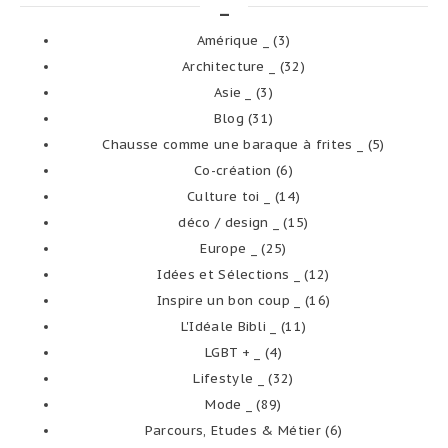
_
Amérique _
(3)
Architecture _
(32)
Asie _
(3)
Blog
(31)
Chausse comme une baraque à frites _
(5)
Co-création
(6)
Culture toi _
(14)
déco / design _
(15)
Europe _
(25)
Idées et Sélections _
(12)
Inspire un bon coup _
(16)
L'Idéale Bibli _
(11)
LGBT + _
(4)
Lifestyle _
(32)
Mode _
(89)
Parcours, Etudes & Métier
(6)