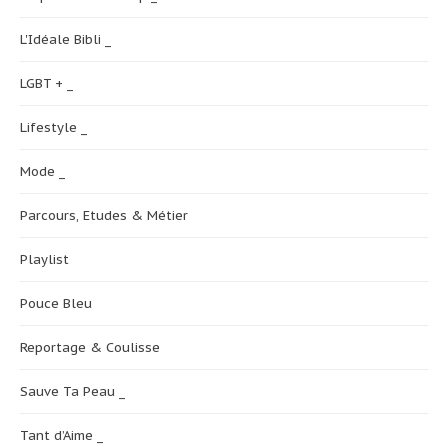
L'Idéale Bibli _
LGBT + _
Lifestyle _
Mode _
Parcours, Etudes & Métier
Playlist
Pouce Bleu
Reportage & Coulisse
Sauve Ta Peau _
Tant d’Aime _