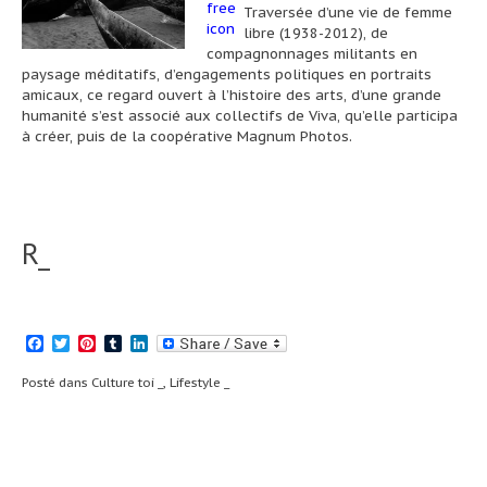
Traversée d’une vie de femme
libre (1938-2012), de
compagnonnages militants en
paysage méditatifs, d’engagements politiques en portraits
amicaux, ce regard ouvert à l’histoire des arts, d’une grande
humanité s’est associé aux collectifs de Viva, qu’elle participa
à créer, puis de la coopérative Magnum Photos.
R_
Facebook
Twitter
Pinterest
Tumblr
LinkedIn
Posté dans
Culture toi _
,
Lifestyle _
Navigation
L’Idéale Bibli
Paris Fashion
#3_
Week : Automne