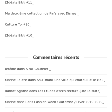
L’Idéale Bibli #11_
Ma deuxième collection de Pin’s avec Disney _
Culture Toi #10_
L’Idéale Bibli #10_
Commentaires récents
Jérôme
dans
A toi, Gauthier _
Marine Felere
dans
Abu Dhabi, une ville qui chatouille le ciel _
Barbot Agathe
dans
Les Etudes d’architecture (Lire la suite)
Marine
dans
Paris Fashion Week : Automne / Hiver 2019 2020_