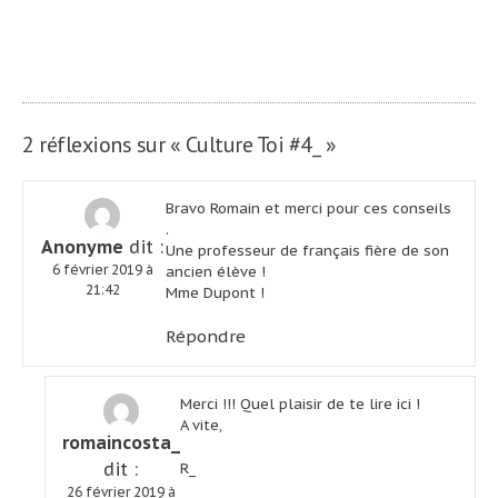
de
/ Hiver 2019
2020_
l’article
2 réflexions sur «
Culture Toi #4_
»
Bravo Romain et merci pour ces conseils
.
Anonyme
dit :
Une professeur de français fière de son
6 février 2019 à
ancien élève !
21:42
Mme Dupont !
Répondre
Merci !!! Quel plaisir de te lire ici !
A vite,
romaincosta_
dit :
R_
26 février 2019 à