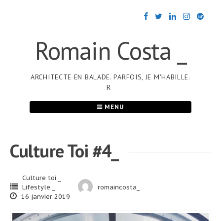
Passer
au
contenu
Romain Costa _
ARCHITECTE EN BALADE. PARFOIS, JE M'HABILLE.
R_
MENU
Culture Toi #4_
Culture toi _
Lifestyle _
romaincosta_
16 janvier 2019