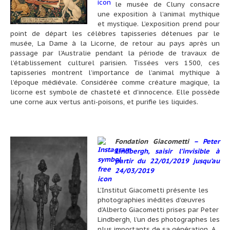
le musée de Cluny consacre
une exposition à l’animal mythique
et mystique. L’exposition prend pour
point de départ les célèbres tapisseries détenues par le
musée, La Dame à la Licorne, de retour au pays après un
passage par l’Australie pendant la période de travaux de
l’établissement culturel parisien. Tissées vers 1500, ces
tapisseries montrent l’importance de l’animal mythique à
l’époque médiévale. Considérée comme créature magique, la
licorne est symbole de chasteté et d’innocence. Elle possède
une corne aux vertus anti-poisons, et purifie les liquides.
Fondation Giacometti
–
Peter
Lindbergh, saisir l’invisible à
partir du 22/01/2019 jusqu’au
24/03/2019
L’Institut Giacometti présente les
photographies inédites d’œuvres
d’Alberto Giacometti prises par Peter
Lindbergh, l’un des photographes les
plus importants de sa génération. A