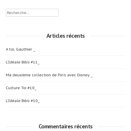
l’article
Rechercher :
Articles récents
A toi, Gauthier _
L’Idéale Bibli #11_
Ma deuxième collection de Pin’s avec Disney _
Culture Toi #10_
L’Idéale Bibli #10_
Commentaires récents