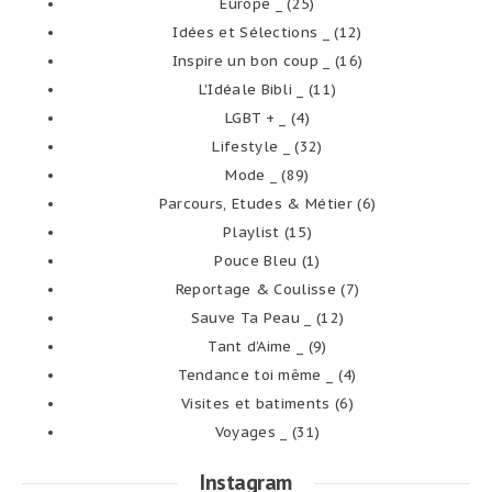
Europe _
(25)
Idées et Sélections _
(12)
Inspire un bon coup _
(16)
L'Idéale Bibli _
(11)
LGBT + _
(4)
Lifestyle _
(32)
Mode _
(89)
Parcours, Etudes & Métier
(6)
Playlist
(15)
Pouce Bleu
(1)
Reportage & Coulisse
(7)
Sauve Ta Peau _
(12)
Tant d’Aime _
(9)
Tendance toi même _
(4)
Visites et batiments
(6)
Voyages _
(31)
Instagram