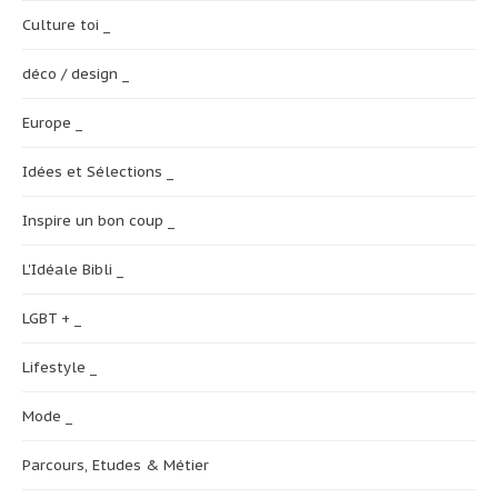
Culture toi _
déco / design _
Europe _
Idées et Sélections _
Inspire un bon coup _
L'Idéale Bibli _
LGBT + _
Lifestyle _
Mode _
Parcours, Etudes & Métier