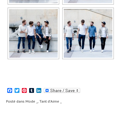
Facebook
Twitter
Pinterest
Tumblr
LinkedIn
Posté dans
Mode _
,
Tant d’Aime _
Navigation
#LaSceneEuropcar
Boucheron _ (lire
(lire la suite)
la suite)
de