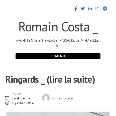
Passer
au
contenu
Romain Costa _
ARCHITECTE EN BALADE. PARFOIS, JE M'HABILLE.
R_
MENU
Ringards _ (lire la suite)
Mode _
Tant d’Aime _
romaincosta_
6 juillet 2016