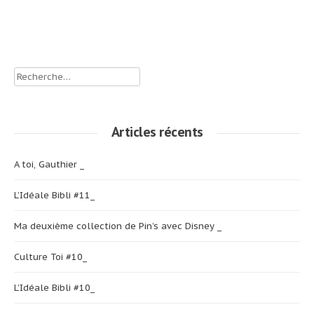
la suite)
et flocons 10# _
de
(lire la suite)
l’article
Rechercher :
Articles récents
A toi, Gauthier _
L’Idéale Bibli #11_
Ma deuxième collection de Pin’s avec Disney _
Culture Toi #10_
L’Idéale Bibli #10_