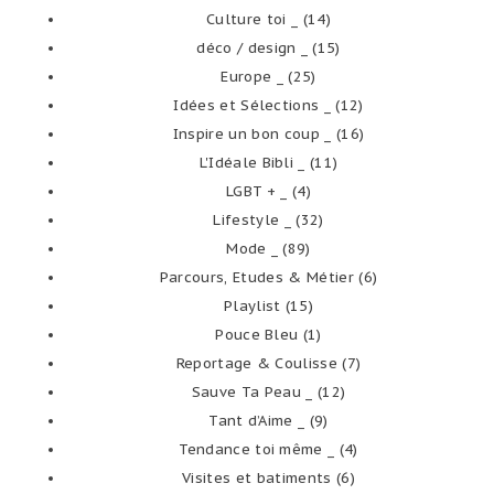
Culture toi _
(14)
déco / design _
(15)
Europe _
(25)
Idées et Sélections _
(12)
Inspire un bon coup _
(16)
L'Idéale Bibli _
(11)
LGBT + _
(4)
Lifestyle _
(32)
Mode _
(89)
Parcours, Etudes & Métier
(6)
Playlist
(15)
Pouce Bleu
(1)
Reportage & Coulisse
(7)
Sauve Ta Peau _
(12)
Tant d’Aime _
(9)
Tendance toi même _
(4)
Visites et batiments
(6)