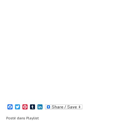
Facebook
Twitter
Pinterest
Tumblr
LinkedIn
Posté dans
Playlist
Navigation
Playlist 8# _ (lire
Playlist Neige