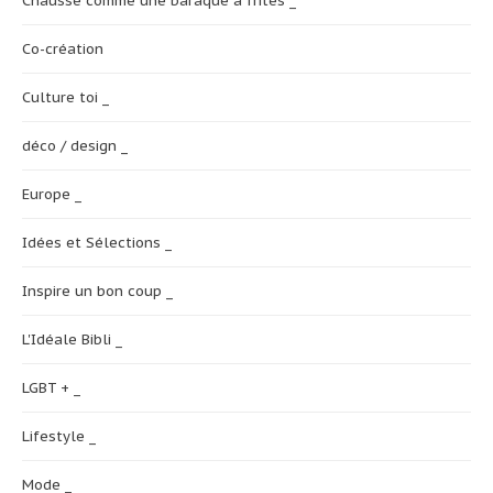
Chausse comme une baraque à frites _
Co-création
Culture toi _
déco / design _
Europe _
Idées et Sélections _
Inspire un bon coup _
L'Idéale Bibli _
LGBT + _
Lifestyle _
Mode _