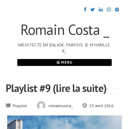
Passer
au
contenu
Romain Costa _
ARCHITECTE EN BALADE. PARFOIS, JE M'HABILLE.
R_
MENU
Playlist #9 (lire la suite)
Playlist
romaincosta_
25 avril 2016