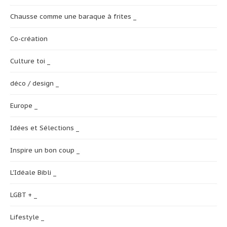
Chausse comme une baraque à frites _
Co-création
Culture toi _
déco / design _
Europe _
Idées et Sélections _
Inspire un bon coup _
L'Idéale Bibli _
LGBT + _
Lifestyle _