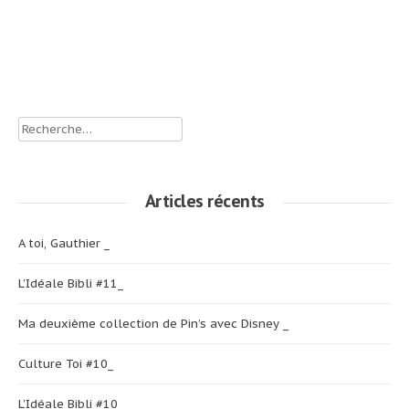
Navigation
Boucheron _ (lire
Playlist Rio 16#
la suite)
_ (lire la suite)
de
l’article
Rechercher :
Articles récents
A toi, Gauthier _
L’Idéale Bibli #11_
Ma deuxième collection de Pin’s avec Disney _
Culture Toi #10_
L’Idéale Bibli #10_