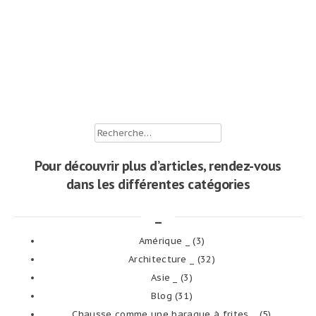
Rechercher :
Pour découvrir plus d’articles, rendez-vous
dans les différentes catégories
_
Amérique _
(3)
Architecture _
(32)
Asie _
(3)
Blog
(31)
Chausse comme une baraque à frites _
(5)