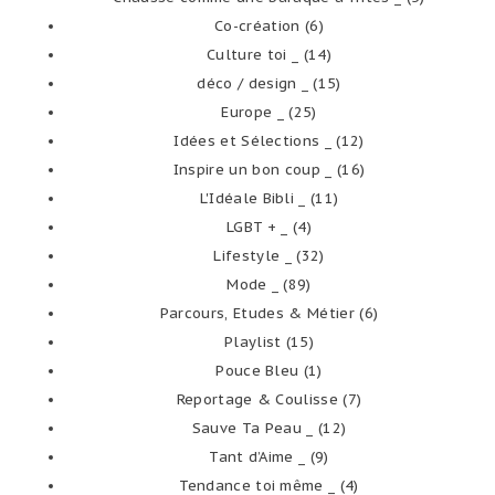
Co-création
(6)
Culture toi _
(14)
déco / design _
(15)
Europe _
(25)
Idées et Sélections _
(12)
Inspire un bon coup _
(16)
L'Idéale Bibli _
(11)
LGBT + _
(4)
Lifestyle _
(32)
Mode _
(89)
Parcours, Etudes & Métier
(6)
Playlist
(15)
Pouce Bleu
(1)
Reportage & Coulisse
(7)
Sauve Ta Peau _
(12)
Tant d’Aime _
(9)
Tendance toi même _
(4)