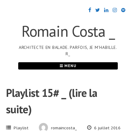
Passer
au
contenu
Romain Costa _
ARCHITECTE EN BALADE. PARFOIS, JE M'HABILLE.
R_
MENU
Playlist 15# _ (lire la
suite)
Playlist
romaincosta_
6 juillet 2016